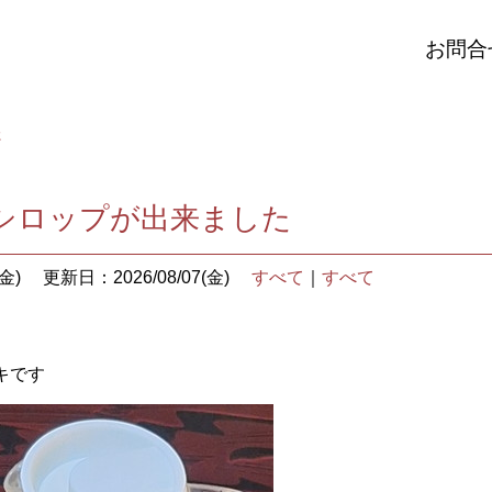
お問合
た
シロップが出来ました
金)
更新日：2026/08/07(金)
すべて
｜
すべて
キです