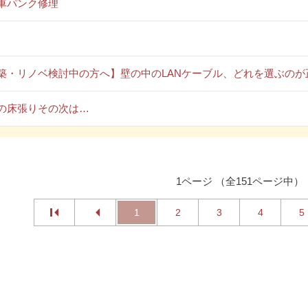
車パンク修理
築・リノベ検討中の方へ】壁の中のLANケーブル、どれを選ぶのが
の床張りその次は…
1ページ （全151ページ中）
1
2
3
4
5