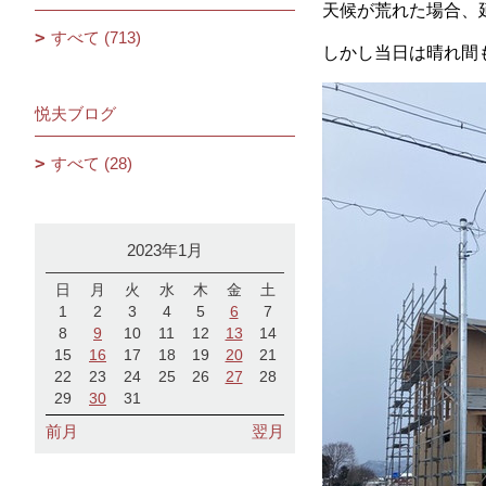
天候が荒れた場合、
すべて (713)
しかし当日は晴れ間
悦夫ブログ
すべて (28)
2023年1月
日
月
火
水
木
金
土
1
2
3
4
5
6
7
8
9
10
11
12
13
14
15
16
17
18
19
20
21
22
23
24
25
26
27
28
29
30
31
前月
翌月