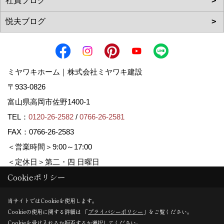
ミヤワキホーム｜株式会社ミヤワキ建設
〒933-0826
富山県高岡市佐野1400-1
TEL：
0120-26-2582
/
0766-26-2581
FAX：0766-26-2583
＜営業時間＞9:00～17:00
＜定休日＞第二・四 日曜日
Cookieポリシー
Copyright (c) MIYAWAKI HOME. All Rights Reserved.
当サイトではCookieを使用します。
Cookieの使用に関する詳細は 「
プライバシーポリシー
」をご覧ください。
Produced by
ゴデスクリエイト
Cookieを受け入れるか拒否するか選択してください。