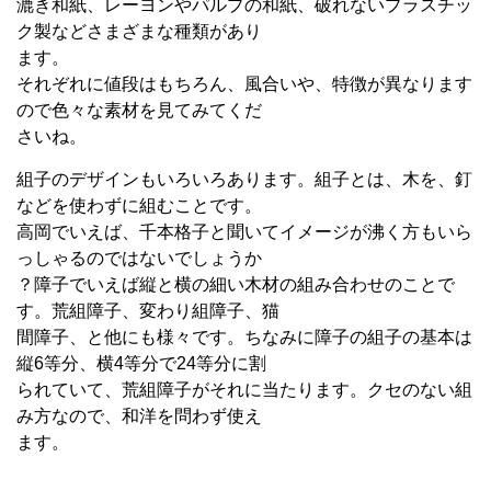
漉き和紙、レーヨンやパルプの和紙、破れないプラスチッ
ク製などさまざまな種類があり
ます。
それぞれに値段はもちろん、風合いや、特徴が異なります
ので色々な素材を見てみてくだ
さいね。
組子のデザインもいろいろあります。組子とは、木を、釘
などを使わずに組むことです。
高岡でいえば、千本格子と聞いてイメージが沸く方もいら
っしゃるのではないでしょうか
？障子でいえば縦と横の細い木材の組み合わせのことで
す。荒組障子、変わり組障子、猫
間障子、と他にも様々です。ちなみに障子の組子の基本は
縦6等分、横4等分で24等分に割
られていて、荒組障子がそれに当たります。クセのない組
み方なので、和洋を問わず使え
ます。