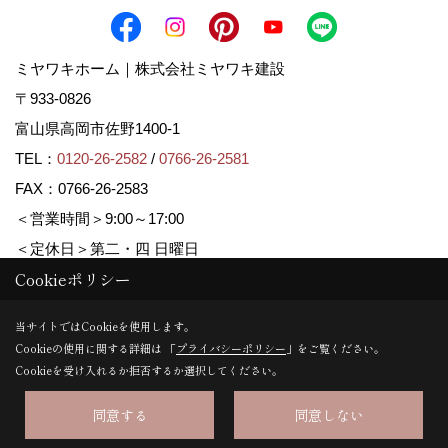
ミヤワキホーム｜株式会社ミヤワキ建設
〒933-0826
富山県高岡市佐野1400-1
TEL：
0120-26-2582
/
0766-26-2581
FAX：0766-26-2583
＜営業時間＞9:00～17:00
＜定休日＞第二・四 日曜日
Cookieポリシー
Copyright (c) MIYAWAKI HOME. All Rights Reserved.
当サイトではCookieを使用します。
Cookieの使用に関する詳細は 「
プライバシーポリシー
」をご覧ください。
Produced by
ゴデスクリエイト
Cookieを受け入れるか拒否するか選択してください。
同意する
同意しない