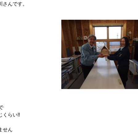
川さんです。
で
くらい!!
ません