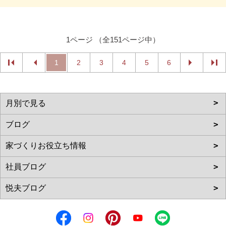
1ページ （全151ページ中）
1
2
3
4
5
6