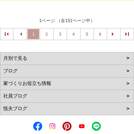
1ページ （全151ページ中）
1
2
3
4
5
6