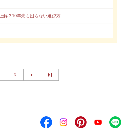
正解？10年先も困らない選び方
6