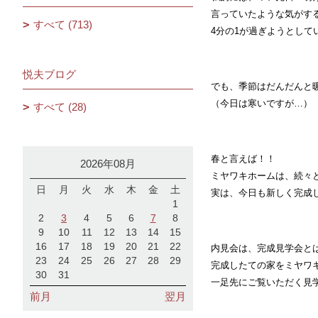
言っていたような気がす
すべて (713)
4分の1が過ぎようとして
悦夫ブログ
でも、季節はだんだんと
（今日は寒いですが…）
すべて (28)
春と言えば！！
2026年08月
ミヤワキホームは、続々
日
月
火
水
木
金
土
実は、今日も新しく完成
1
2
3
4
5
6
7
8
9
10
11
12
13
14
15
16
17
18
19
20
21
22
内見会は、完成見学会と
23
24
25
26
27
28
29
完成したての家をミヤワ
30
31
一足先にご覧いただく見
前月
翌月