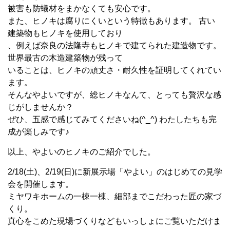
被害も防蟻材をまかなくても安心です。
また、ヒノキは腐りにくいという特徴もあります。 古い
建築物もヒノキを使用しており
、例えば奈良の法隆寺もヒノキで建てられた建造物です。
世界最古の木造建築物が残って
いることは、ヒノキの頑丈さ・耐久性を証明してくれてい
ます。
そんなやよいですが、総ヒノキなんて、とっても贅沢な感
じがしませんか？
ぜひ、五感で感じてみてくださいね(^_^) わたしたちも完
成が楽しみです♪
以上、やよいのヒノキのご紹介でした。
2/18(土)、2/19(日)に新展示場「やよい」のはじめての見学
会を開催します。
ミヤワキホームの一棟一棟、細部までこだわった匠の家づ
くり。
真心をこめた現場づくりなどもいっしょにご覧いただけま