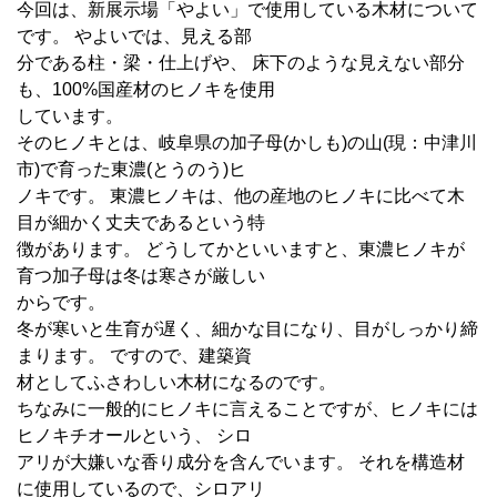
今回は、新展示場「やよい」で使用している木材について
です。 やよいでは、見える部
分である柱・梁・仕上げや、 床下のような見えない部分
も、100%国産材のヒノキを使用
しています。
そのヒノキとは、岐阜県の加子母(かしも)の山(現：中津川
市)で育った東濃(とうのう)ヒ
ノキです。 東濃ヒノキは、他の産地のヒノキに比べて木
目が細かく丈夫であるという特
徴があります。 どうしてかといいますと、東濃ヒノキが
育つ加子母は冬は寒さが厳しい
からです。
冬が寒いと生育が遅く、細かな目になり、目がしっかり締
まります。 ですので、建築資
材としてふさわしい木材になるのです。
ちなみに一般的にヒノキに言えることですが、ヒノキには
ヒノキチオールという、 シロ
アリが大嫌いな香り成分を含んでいます。 それを構造材
に使用しているので、シロアリ