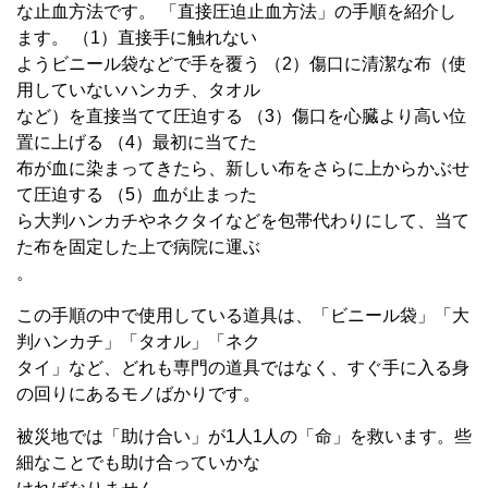
な止血方法です。 「直接圧迫止血方法」の手順を紹介し
ます。 （1）直接手に触れない
ようビニール袋などで手を覆う （2）傷口に清潔な布（使
用していないハンカチ、タオル
など）を直接当てて圧迫する （3）傷口を心臓より高い位
置に上げる （4）最初に当てた
布が血に染まってきたら、新しい布をさらに上からかぶせ
て圧迫する （5）血が止まった
ら大判ハンカチやネクタイなどを包帯代わりにして、当て
た布を固定した上で病院に運ぶ
。
この手順の中で使用している道具は、「ビニール袋」「大
判ハンカチ」「タオル」「ネク
タイ」など、どれも専門の道具ではなく、すぐ手に入る身
の回りにあるモノばかりです。
被災地では「助け合い」が1人1人の「命」を救います。些
細なことでも助け合っていかな