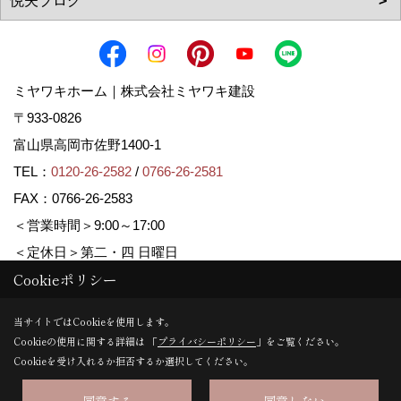
ミヤワキホーム｜株式会社ミヤワキ建設
〒933-0826
富山県高岡市佐野1400-1
TEL：
0120-26-2582
/
0766-26-2581
FAX：0766-26-2583
＜営業時間＞9:00～17:00
＜定休日＞第二・四 日曜日
Cookieポリシー
Copyright (c) MIYAWAKI HOME. All Rights Reserved.
当サイトではCookieを使用します。
Cookieの使用に関する詳細は 「
プライバシーポリシー
」をご覧ください。
Produced by
ゴデスクリエイト
Cookieを受け入れるか拒否するか選択してください。