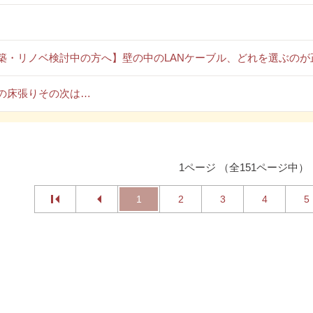
築・リノベ検討中の方へ】壁の中のLANケーブル、どれを選ぶのが
の床張りその次は…
1ページ （全151ページ中）
1
2
3
4
5