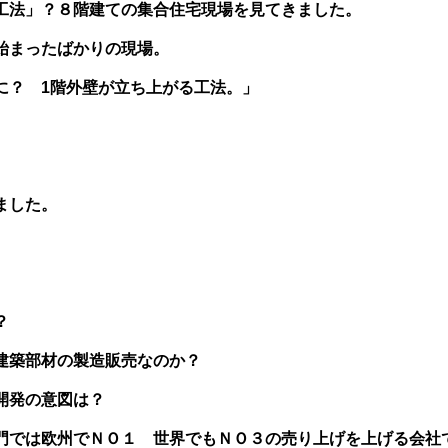
工法」？８階建ての集合住宅現場を見てきました。
始まったばかりの現場。
に？ 1階外壁が立ち上がる工法。」
ました。
？
建築部材の製造販売なのか？
開発の意図は？
門では欧州でＮＯ１ 世界でもＮＯ３の売り上げを上げる会社