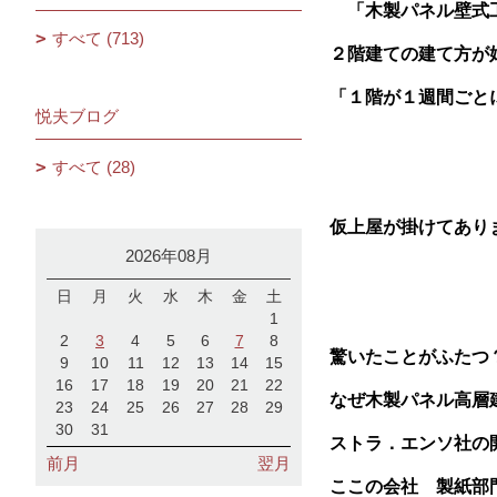
「木製パネル壁式
すべて (713)
２階建ての建て方が
「１階が１週間ごと
悦夫ブログ
すべて (28)
仮上屋が掛けてあり
2026年08月
日
月
火
水
木
金
土
1
2
3
4
5
6
7
8
驚いたことがふたつ
9
10
11
12
13
14
15
16
17
18
19
20
21
22
なぜ木製パネル高層
23
24
25
26
27
28
29
30
31
ストラ．エンソ社の
前月
翌月
ここの会社 製紙部