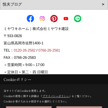
ミヤワキホーム｜株式会社ミヤワキ建設
〒933-0826
富山県高岡市佐野1400-1
TEL：
0120-26-2582
/
0766-26-2581
FAX：0766-26-2583
＜営業時間＞9:00～17:00
＜定休日＞第二・四 日曜日
Cookieポリシー
Copyright (c) MIYAWAKI HOME. All Rights Reserved.
当サイトではCookieを使用します。
Cookieの使用に関する詳細は 「
プライバシーポリシー
」をご覧ください。
Produced by
ゴデスクリエイト
Cookieを受け入れるか拒否するか選択してください。