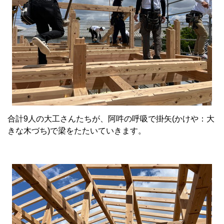
合計9人の大工さんたちが、阿吽の呼吸で掛矢(かけや：大
きな木づち)で梁をたたいていきます。