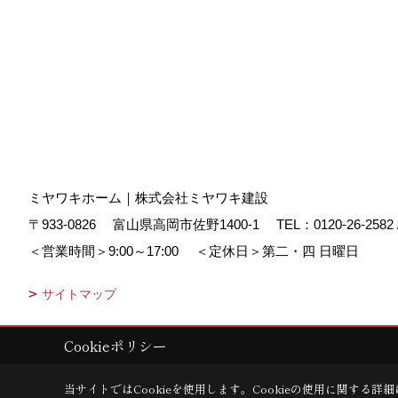
ミヤワキホーム｜株式会社ミヤワキ建設
〒933-0826
富山県高岡市佐野1400-1
TEL：
0120-26-2582
＜営業時間＞9:00～17:00
＜定休日＞第二・四 日曜日
サイトマップ
Cookieポリシー
Copyright (c) MIYAWAKI HOME. All Rights Reserved.
|
Produced by
ゴ
当サイトではCookieを使用します。
Cookieの使用に関する詳細