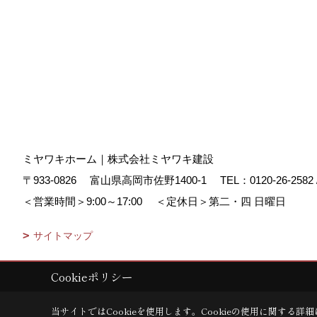
ミヤワキホーム｜株式会社ミヤワキ建設
〒933-0826
富山県高岡市佐野1400-1
TEL：
0120-26-2582
＜営業時間＞9:00～17:00
＜定休日＞第二・四 日曜日
サイトマップ
Cookieポリシー
Copyright (c) MIYAWAKI HOME. All Rights Reserved.
|
Produced by
ゴ
当サイトではCookieを使用します。
Cookieの使用に関する詳細