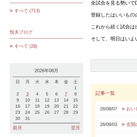
全試合を見る勢いでD
すべて (713)
登録したはいいもの
これから続く試合は
悦夫ブログ
そして、明日はいよ
すべて (28)
2026年08月
日
月
火
水
木
金
土
1
記事一覧
2
3
4
5
6
7
8
9
10
11
12
13
14
15
16
17
18
19
20
21
22
26/08/07
おい
23
24
25
26
27
28
29
30
31
26/08/03
玄関
前月
翌月