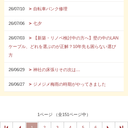
26/07/10
自転車パンク修理
26/07/06
七夕
26/07/03
【新築・リノベ検討中の方へ】壁の中のLAN
ケーブル、どれを選ぶのが正解？10年先も困らない選び
方
26/06/29
神社の床張りその次は…
26/06/27
ジメジメ梅雨の時期がやってきました
1ページ （全151ページ中）
1
2
3
4
5
6