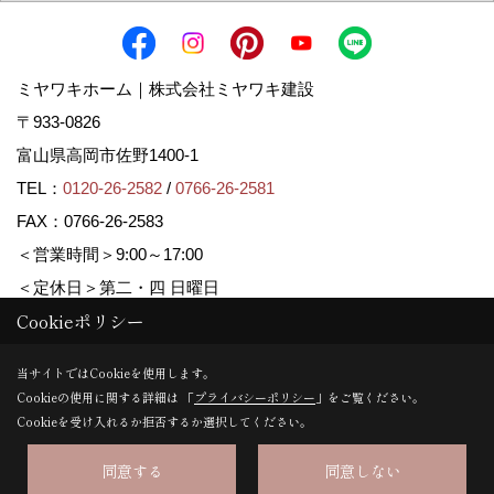
ミヤワキホーム｜株式会社ミヤワキ建設
〒933-0826
富山県高岡市佐野1400-1
TEL：
0120-26-2582
/
0766-26-2581
FAX：0766-26-2583
＜営業時間＞9:00～17:00
＜定休日＞第二・四 日曜日
Cookieポリシー
Copyright (c) MIYAWAKI HOME. All Rights Reserved.
当サイトではCookieを使用します。
Cookieの使用に関する詳細は 「
プライバシーポリシー
」をご覧ください。
Produced by
ゴデスクリエイト
Cookieを受け入れるか拒否するか選択してください。
同意する
同意しない