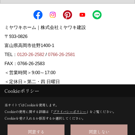
ミヤワキホーム｜株式会社ミヤワキ建設
〒933-0826
富山県高岡市佐野1400-1
TEL：
0120-26-2582
/
0766-26-2581
FAX：0766-26-2583
＜営業時間＞9:00～17:00
＜定休日＞第二・四 日曜日
Cookieポリシー
Copyright (c) MIYAWAKI HOME. All Rights Reserved.
当サイトではCookieを使用します。
Cookieの使用に関する詳細は 「
プライバシーポリシー
」をご覧ください。
Produced by
ゴデスクリエイト
Cookieを受け入れるか拒否するか選択してください。
同意する
同意しない