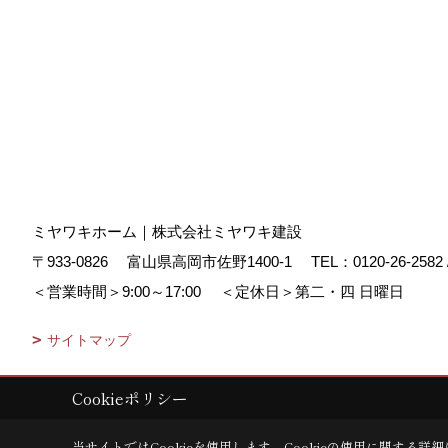
ミヤワキホーム｜株式会社ミヤワキ建設
〒933-0826
富山県高岡市佐野1400-1
TEL：
0120-26-2582
＜営業時間＞9:00～17:00
＜定休日＞第二・四 日曜日
サイトマップ
Cookieポリシー
Copyright (c) MIYAWAKI HOME. All Rights Reserved.
|
Produced by
ゴ
当サイトではCookieを使用します。
Cookieの使用に関する詳細