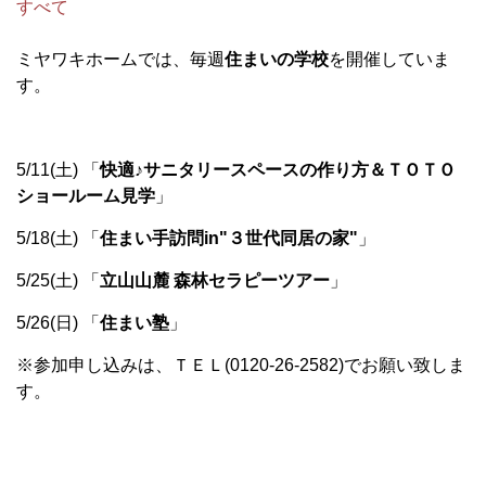
すべて
ミヤワキホームでは、毎週
住まいの学校
を開催していま
す。
5/11(土) 「
快適♪サニタリースペースの作り方＆ＴＯＴＯ
ショールーム見学
」
5/18(土) 「
住まい手訪問in"３世代同居の家"
」
5/25(土) 「
立山山麓 森林セラピーツアー
」
5/26(日) 「
住まい塾
」
※参加申し込みは、ＴＥＬ(0120-26-2582)でお願い致しま
す。