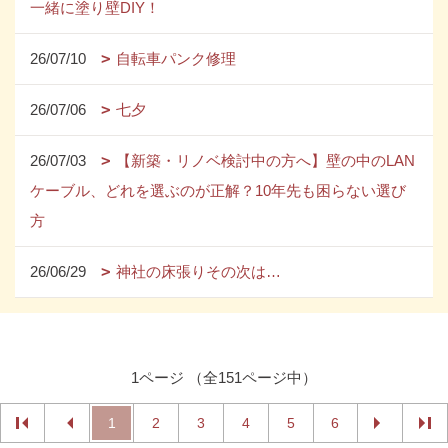
一緒に塗り壁DIY！
26/07/10
自転車パンク修理
26/07/06
七夕
26/07/03
【新築・リノベ検討中の方へ】壁の中のLAN
ケーブル、どれを選ぶのが正解？10年先も困らない選び
方
26/06/29
神社の床張りその次は…
1ページ （全151ページ中）
1
2
3
4
5
6