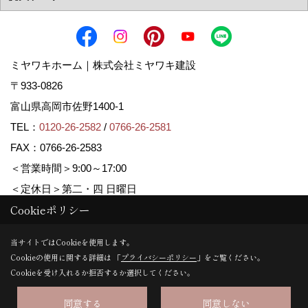
ミヤワキホーム｜株式会社ミヤワキ建設
〒933-0826
富山県高岡市佐野1400-1
TEL：
0120-26-2582
/
0766-26-2581
FAX：0766-26-2583
＜営業時間＞9:00～17:00
＜定休日＞第二・四 日曜日
Cookieポリシー
Copyright (c) MIYAWAKI HOME. All Rights Reserved.
当サイトではCookieを使用します。
Cookieの使用に関する詳細は 「
プライバシーポリシー
」をご覧ください。
Produced by
ゴデスクリエイト
Cookieを受け入れるか拒否するか選択してください。
同意する
同意しない