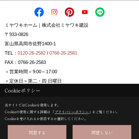
ミヤワキホーム｜株式会社ミヤワキ建設
〒933-0826
富山県高岡市佐野1400-1
TEL：
0120-26-2582
/
0766-26-2581
FAX：0766-26-2583
＜営業時間＞9:00～17:00
＜定休日＞第二・四 日曜日
Cookieポリシー
Copyright (c) MIYAWAKI HOME. All Rights Reserved.
当サイトではCookieを使用します。
Cookieの使用に関する詳細は 「
プライバシーポリシー
」をご覧ください。
Produced by
ゴデスクリエイト
Cookieを受け入れるか拒否するか選択してください。
同意する
同意しない