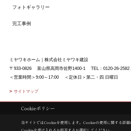
フォトギャラリー
完工事例
ミヤワキホーム｜株式会社ミヤワキ建設
〒933-0826
富山県高岡市佐野1400-1
TEL：
0120-26-2582
＜営業時間＞9:00～17:00
＜定休日＞第二・四 日曜日
サイトマップ
Cookieポリシー
Copyright (c) MIYAWAKI HOME. All Rights Reserved.
|
Produced by
ゴ
当サイトではCookieを使用します。
Cookieの使用に関する詳細
Cookieを受け入れるか拒否するか選択してください。