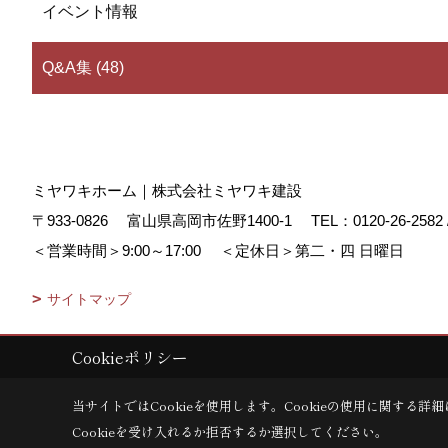
イベント情報
Q&A集 (48)
ミヤワキホーム｜株式会社ミヤワキ建設
〒933-0826
富山県高岡市佐野1400-1
TEL：
0120-26-2582
＜営業時間＞9:00～17:00
＜定休日＞第二・四 日曜日
サイトマップ
Cookieポリシー
Copyright (c) MIYAWAKI HOME. All Rights Reserved.
|
Produced by
ゴ
当サイトではCookieを使用します。
Cookieの使用に関する詳細
Cookieを受け入れるか拒否するか選択してください。