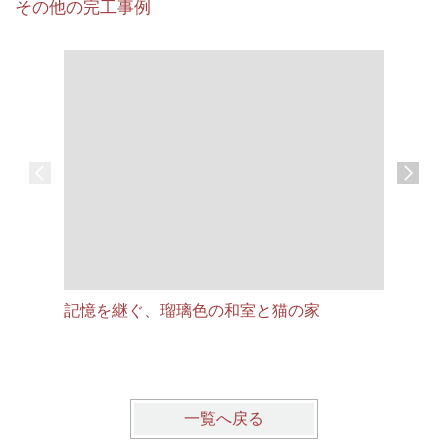
その他の完工事例
記憶を継ぐ、瑠璃色の和室と猫の家
築30年
へ
一覧へ戻る