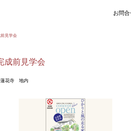
お問合
成前見学会
完成前見学会
市蓮花寺 地内