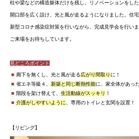
柱や梁などの構造躯体だけを残し、リノベーションをし
開口部を広く設け、光と風が走るようになりました。住
新型コロナ感染症対策を行いながら、完成見学会を行いま
ご来場をお待ちしています。
見どころポイント
廊下を無くし、光と風が走る
広がり間取り
に！
省エネ等級４、
新築と同じ断熱性能
に、家全体があっ
階段を架け替えて、
生活動線がスッキリ
！
介護がしやすいように
、専用のトイレと玄関を設置！
【リビング】