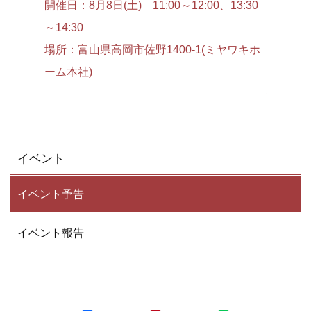
『前』展
同様の措置を講じます。
開催日：8月8日(土) 11:00～12:00、13:30
通常の展
～14:30
5.クッキーによる匿名情報の収
7/31
場所：富山県高岡市佐野1400-1(ミヤワキホ
集について
のため見
ーム本社)
場所：富
当サイトでは、Google社提供のアクセス解析サー
ビス(Google Analytics)を使用しております。これ
により、Webブラウザを通じて、お客様のコンピ
ュータへクッキー(Cookie)という情報を送り、個
イベント
人を特定できない範囲で、お客様の当サイト閲覧
に関わる情報を自動的に収集し、Google社へ送信
しています。
イベント予告
6.適用範囲
イベント報告
本プライバシーポリシーは、当サイトにおいての
み適用されます。本サイト上のリンク先サイトに
おいて、当社は一切の責を負いません。