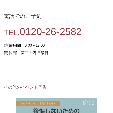
・お問い合わせフォームよりお客様が入力され
た情報。
電話でのご予約
・お電話よりお問い合わせ頂いた際にお聞きし
たお客様の情報。
0120-26-2582
TEL.
2.情報の利用目的
[営業時間] 9:00～17:00
1または2において収集した個人情報は、お問い合
[定休日] 第二・四 日曜日
わせへの回答、資料の送付および当社提供サービ
ス等のご案内ならびに今後の当社提供サービスの
企画および改善の参考として利用いたします。
3.利用および提供の制限
その他のイベント予告
当社は、収集した個人情報を利用目的以外のため
に利用および第三者に開示または提供いたしませ
ん。ただし、以下にいずれかに該当する場合は、
この限りではありません。