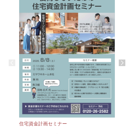
・法令に基づく開示要請があった場合。
・本人の同意を得た場合。
・人の生命、身体又は財産の保護のために必要が
ある場合であり、かつ、本人の同意を得ることが
困難である場合。
・利用目的の達成のために、業務を委託する場
合。
・その他特別な事由がある場合。
【1日限
4.安全確保の措置
ら」見学
開催日：随
当社は、収集した情報の漏洩、滅失、毀損の防止
またはその他収集した情報の適切な管理のために
各時間１
必要な措置を講じます。また、利用目的の達成の
住宅資金計画セミナー
8/1（
ために、業務を委託する場合、委託先においても