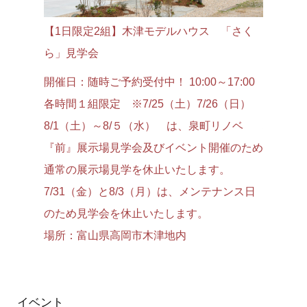
・その他特別な事由がある場合。
【1日限定2組】木津モデルハウス 「さく
【1日限
4.安全確保の措置
ら」見学会
礼智設計
開催日：随時ご予約受付中！ 10:00～17:00
開催日：
当社は、収集した情報の漏洩、滅失、毀損の防止
またはその他収集した情報の適切な管理のために
各時間１組限定 ※7/25（土）7/26（日）
17:0
必要な措置を講じます。また、利用目的の達成の
8/1（土）～8/５（水） は、泉町リノベ
場所：富
ために、業務を委託する場合、委託先においても
『前』展示場見学会及びイベント開催のため
ーム本社
同様の措置を講じます。
通常の展示場見学を休止いたします。
5.クッキーによる匿名情報の収
7/31（金）と8/3（月）は、メンテナンス日
集について
のため見学会を休止いたします。
場所：富山県高岡市木津地内
当サイトでは、Google社提供のアクセス解析サー
ビス(Google Analytics)を使用しております。これ
により、Webブラウザを通じて、お客様のコンピ
ュータへクッキー(Cookie)という情報を送り、個
イベント
人を特定できない範囲で、お客様の当サイト閲覧