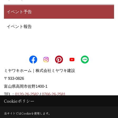
に関わる情報を自動的に収集し、Google社へ送信
しています。
イベント予告
6.適用範囲
イベント報告
本プライバシーポリシーは、当サイトにおいての
み適用されます。本サイト上のリンク先サイトに
おいて、当社は一切の責を負いません。
7.管理責任者
ミヤワキホーム｜株式会社ミヤワキ建設
当社における個人情報の管理責任者は、以下のと
〒933-0826
おりです。また、個人情報に関するお問い合わせ
富山県高岡市佐野1400-1
先も同様となります。
TEL：
0120-26-2582
/
0766-26-2581
Cookieポリシー
FAX：0766-26-2583
株式会社ミヤワキ建設
＜営業時間＞9:00～17:00
当サイトではCookieを使用します。
＜定休日＞第二・四 日曜日