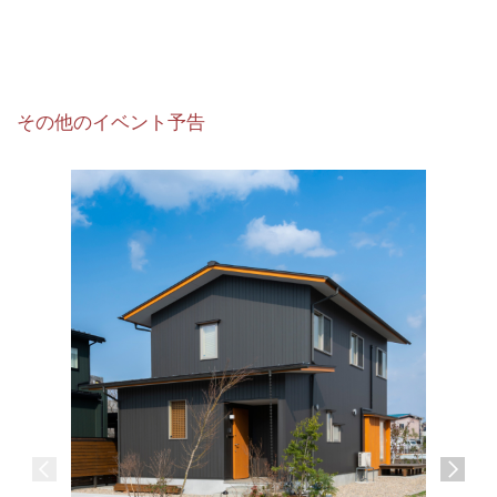
ス等のご案内ならびに今後の当社提供サービスの
企画および改善の参考として利用いたします。
3.利用および提供の制限
その他のイベント予告
当社は、収集した個人情報を利用目的以外のため
に利用および第三者に開示または提供いたしませ
ん。ただし、以下にいずれかに該当する場合は、
この限りではありません。
・法令に基づく開示要請があった場合。
・本人の同意を得た場合。
・人の生命、身体又は財産の保護のために必要が
ある場合であり、かつ、本人の同意を得ることが
困難である場合。
・利用目的の達成のために、業務を委託する場
合。