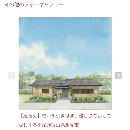
その他のフォトギャラリー
【新築】
片付く家
富山市
【建替え】想いを引き継ぎ、優しさでおもて
なしする平屋@富山県氷見市