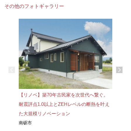
その他のフォトギャラリー
【リノベ】築70年古民家を次世代へ繋ぐ。
耐震評点1.0以上とZEHレベルの断熱を叶え
た大規模リノベーション
南砺市
【リノベ