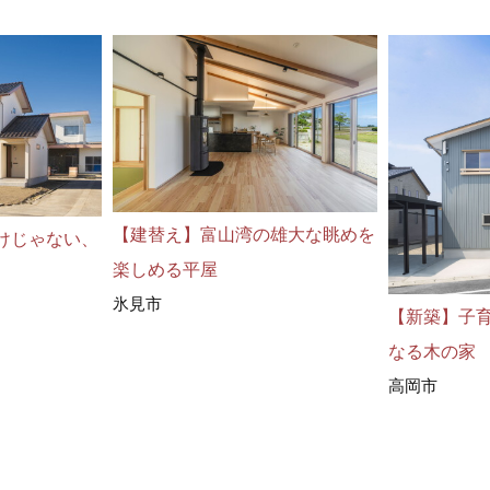
【建替え】富山湾の雄大な眺めを
けじゃない、
楽しめる平屋
氷見市
【新築】子
なる木の家
高岡市