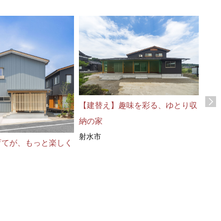
【建替え】趣味を彩る、ゆとり収
【建
納の家
世代
射水市
高岡
育てが、もっと楽しく